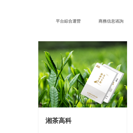
平台綜合運營
商務信息谘詢
湘茶高科