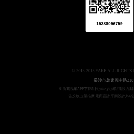
15388096759
© 2013-2015 YAKE ALL RIGHTS
長沙市萬家麗中路318
91香蕉视频APP下载科技,yake,yk,網站建設,
告投放,企業推廣,電商設計,平麵設計,logo