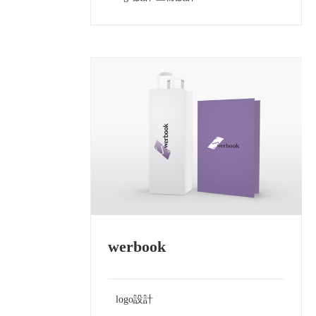
werbook
logo設計